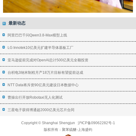
最新动态
阿里巴巴千问Qwen3.8-Max模型上线
LG Innotek10亿美元扩建半导体基板工厂
亚马逊提前完成对OpenAI总计500亿美元全额投资
台积电3纳米制程月产18万片目标有望提前达成
NTT Data将斥资90亿美元建设日本数据中心
曹操出行开放Robotaxi无人化测试
三星电子获得博通超2000亿美元芯片合同
Copyright © Shanghai Shengjun
沪ICP备09062282号-1
版权所有：
聚苯硫醚
-上海盛钧